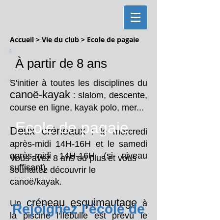
Accueil
>
Vie du club
> Ecole de pagaie
À partir de 8 ans
S'initier à toutes les disciplines du
canoë-kayak
: slalom, descente,
course en ligne, kayak polo, mer...
Ecole de pagaie
Deux créneaux
: le mercredi
après-midi 14H-16H et le samedi
après-midi 14H-16H
(si niveau
Vous avez 8 ans ou plus et vous
suffisant).
souhaitez découvrir le
canoë/kayak.
créneau esquimautage
Un
à
Rejoignez l'école de
la piscine l'Îlebulle est prévu le