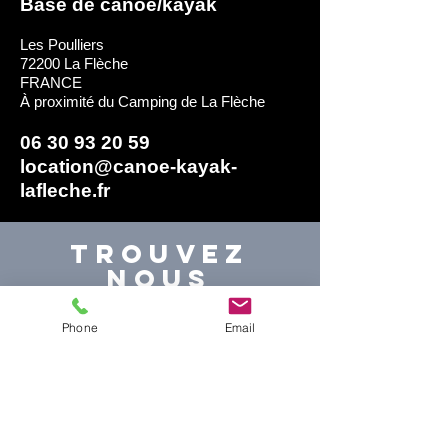
Base de canoë/kayak
Les Poulliers
72200 La Flèche
FRANCE
À proximité du Camping de La Flèche
06 30 93 20 59
location@canoe-kayak-
lafleche.fr
Trouvez
nous
Phone
Email
mardi au dimanche
10H -17H30