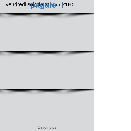
pagaie !
vendredi soir de 20H55-21H55.
En voir plus